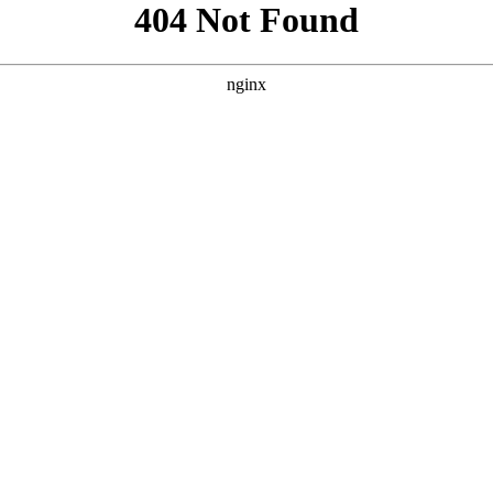
格SEO方案，参考了您提供的案例格式，内容均为原创。 --- ##
** `` **SEO关键词：** `` --- ### 方案二：突出“热门剧集
 ### 方案三：强调“独家资源库”与“多类型覆盖” **核心词：** 中国人好
词密度或调整语气风格，请随时告知。