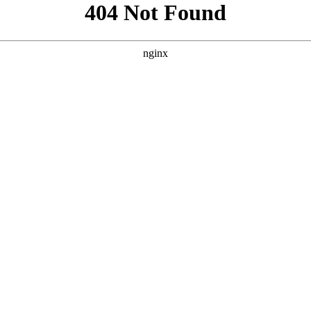
格SEO方案，参考了您提供的案例格式，内容均为原创。 --- ##
** `` **SEO关键词：** `` --- ### 方案二：突出“热门剧集
 ### 方案三：强调“独家资源库”与“多类型覆盖” **核心词：** 中国人好
词密度或调整语气风格，请随时告知。